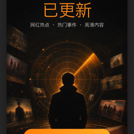
题、摘要和栏目是否一致。本页围绕今日吃瓜整理
阅读入口，减少用户在手机端反复返回搜索结果的
次数。
页面保留清晰的栏目路径、站内推荐和 sitemap 入
口，方便继续浏览同主题内容。
内容归集说明
吃瓜免费看2026最新会按栏目持续补充新内容，标
题、description、正文摘要和图片说明保持同一主
题，避免无关词堆砌。
后续采集或 AI 生成内容时，每篇应不少于 650 字，
并配套主题图、alt/title 和同类推荐。