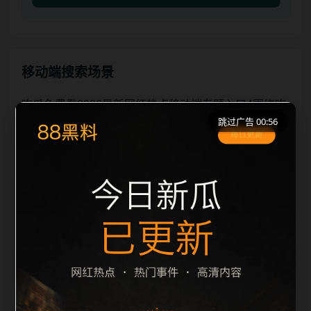
移动端搜索场景
吃瓜免费看2026最新网红热点移动端专题入口4围绕吃
跳过广告 00:56
瓜免费看2026最新和网红热点展开，适合移动端用户
在短时间内理解页面主题、入口路径和延伸阅读方向。
本站在整理内容时优先保持标题、摘要、栏目和图片说
明一致，减少无关词堆砌，避免同一批页面出现高度重
复。从搜索体验看，用户通常先看标题是否明确，再看
摘要是否说明更新范围，随后通过栏目入口继续浏览同
类内容。因此本页保留面包屑、同类推荐、热门推荐、
上一篇下一篇和 sitemap 入口，让重要页面点击深度控
制在三次以内。后续更新会围绕网红热点持续补充新内
容，每次新增保持少量、稳