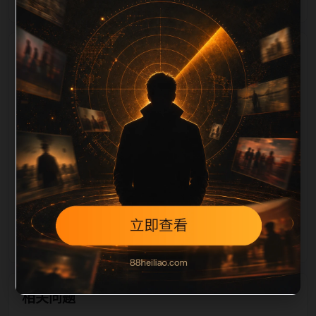
栏目内容归集
定、相关，图片文件名和 alt/title 也跟随主关键词、栏
目词和文章标题生成。如果采集内容缺少图片，将使用
同主题默认图兜底；如果标题过短、描述为空、正文摘
要不足或关键词连续重复，则不进入发布队列。本页还
加入常见问题和站内推荐，帮助用户从一个入口跳转到
同类页面、专题合集和热榜内容，提升停留时间和页面
可抓取性。第4条内容作为初始建设页，重点承担栏目
深度补齐、内链结构完善和后续采集归类的承接作用。
相关问题