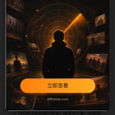
栏目内容归集
scription 长度检查。栏目内容按每日少量新增的方式持
续扩展，每篇保留相关问题、站内推荐和清晰的层级路
径，减少用户反复返回搜索页。第30篇作为本栏目的初
始建设内容，主要用于补齐栏目深度、稳定内链结构，
并为后续专题聚合提供可点击入口。如果后续发现页面
缺图、标题过短、描述为空或正文不足，将进入每日
SEO 检查清单自动修正。
相关问题
网红热点后续如何更新？按每日少量、主题相