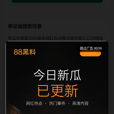
移动端搜索场景
吃瓜免费看2026最新网红热点移动端专题入口10围绕
吃瓜免费看2026最新与网红热点展开，页面按照移动
跳过广告 00:56
端浏览习惯整理标题、描述、图片和站内推荐。用户进
入页面后，可以先通过摘要了解主题，再通过栏目入口
查看同类内容，最后通过上一篇、下一篇和热门推荐继
续浏览。本页强调内容归集和主题一致性，避免无关关
键词堆砌，也避免多个站点同步发布完全相同的标题。
图片说明、文件名、alt 和 title 均围绕主关键词、栏目
词和文章标题生成，便于搜索引擎理解页面主题。后续
采集时将继续执行远程图片本地化、坏图默认图兜底、
标题重复过滤和 de