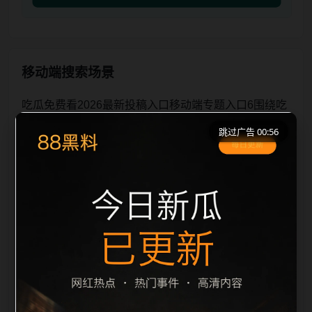
移动端搜索场景
吃瓜免费看2026最新投稿入口移动端专题入口6围绕吃
瓜免费看2026最新与投稿入口展开，页面按照移动端
跳过广告 00:56
浏览习惯整理标题、描述、图片和站内推荐。用户进入
页面后，可以先通过摘要了解主题，再通过栏目入口查
看同类内容，最后通过上一篇、下一篇和热门推荐继续
浏览。本页强调内容归集和主题一致性，避免无关关键
词堆砌，也避免多个站点同步发布完全相同的标题。图
片说明、文件名、alt 和 title 均围绕主关键词、栏目词
和文章标题生成，便于搜索引擎理解页面主题。后续采
集时将继续执行远程图片本地化、坏图默认图兜底、标
题重复过滤和 des