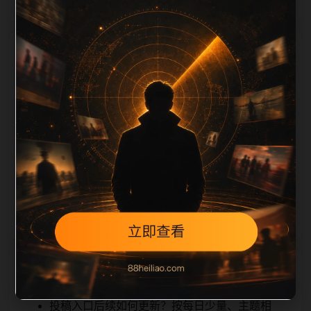
栏目内容归集
cription 长度检查。栏目内容按每日少量新增的方式持
续扩展，每篇保留相关问题、站内推荐和清晰的层级路
径，减少用户反复返回搜索页。第46篇作为本栏目的初
始建设内容，主要用于补齐栏目深度、稳定内链结构，
并为后续专题聚合提供可点击入口。如果后续发现页面
缺图、标题过短、描述为空或正文不足，将进入每日
SEO 检查清单自动修正。
相关问题
投稿入口后续如何更新？按每日少量、主题相