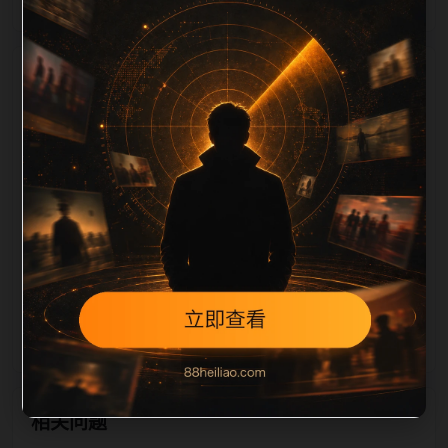
栏目内容归集
定、相关，图片文件名和 alt/title 也跟随主关键词、栏
目词和文章标题生成。如果采集内容缺少图片，将使用
同主题默认图兜底；如果标题过短、描述为空、正文摘
要不足或关键词连续重复，则不进入发布队列。本页还
加入常见问题和站内推荐，帮助用户从一个入口跳转到
同类页面、专题合集和热榜内容，提升停留时间和页面
可抓取性。第3条内容作为初始建设页，重点承担栏目
深度补齐、内链结构完善和后续采集归类的承接作用。
相关问题