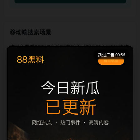
移动端搜索场景
吃瓜免费看2026最新实时热榜移动端专题入口3围绕吃
跳过广告 00:56
瓜免费看2026最新和实时热榜展开，适合移动端用户
在短时间内理解页面主题、入口路径和延伸阅读方向。
本站在整理内容时优先保持标题、摘要、栏目和图片说
明一致，减少无关词堆砌，避免同一批页面出现高度重
复。从搜索体验看，用户通常先看标题是否明确，再看
摘要是否说明更新范围，随后通过栏目入口继续浏览同
类内容。因此本页保留面包屑、同类推荐、热门推荐、
上一篇下一篇和 sitemap 入口，让重要页面点击深度控
制在三次以内。后续更新会围绕实时热榜持续补充新内
容，每次新增保持少量、稳