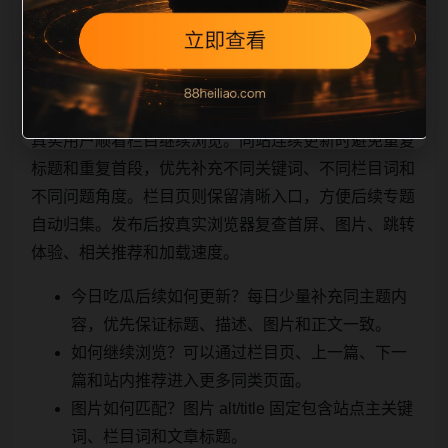
相关问题与推荐
真实用户顺着栏目继续浏览。同站连续更新时避免重复
标题和重复首段，优先补充不同关键词、不同栏目词和
不同问题角度。栏目页则保留清晰入口，方便后续专题
自动归集。发布后按真实浏览器复查首屏、图片、跳转
体验、相关推荐和加载速度。
今日吃瓜后续如何更新？每日少量补充同主题内
容，优先保证标题、描述、图片和正文一致。
如何继续浏览？可以通过栏目页、上一篇、下一
篇和站内推荐进入更多同类页面。
图片如何匹配？图片 alt/title 固定包含站点主关键
词、栏目词和文章标题。