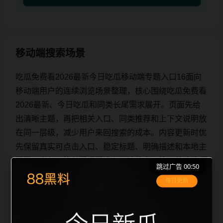
移动端搜索场景
吃瓜免费看2026最新今日吃瓜移动端专题入口16面向
移动端用户的连续浏览场景整理，核心围绕吃瓜免费看
2026最新、今日吃瓜和同类长尾需求展开。页面先给
出清晰主题，再把相关入口、同类推荐和上下文说明放
在同一层级，减少用户来回搜索的成本。内容更新时优
先保留真实可点击入口、稳定标题、明确描述和本地主
题图，避免只堆关键词而没有可读信息。第16篇内容用
跳过广告 00:50
于补齐栏目深度，同时帮助 sitemap、栏目页、首页推
荐形成更自然的内链关系。图片说明统一绑定站点主关
键词、栏目词和文章标题，让搜索引擎能够从标题、正
文、图片 alt、tit