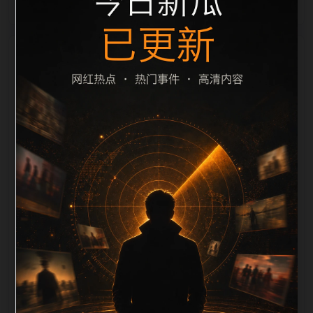
栏目内容归集
le 之间识别一致主题。后续每日采集时，建议继续执行
远程图片本地化、坏图默认图兜底、标题去重和
description 长度过滤。如果同一主题下有多个相近页
面，应通过不同角度补充事件背景、访问场景、相关问
题或专题入口，降低站群页面之间的重复感。页面底部
保留同类推荐、上一篇下一篇和 sitemap 入口，保证重
要页面点击深度尽量控制在三次以内。正文维护时可按
用户搜索路径补充三类信息：入口是否稳定、同栏目还
有哪些可继续阅读、移动端打开时图片和摘要是否一
致。每次新增内容后同步检查标题、description、
canonical、主题图、alt、title和推荐链接，确保页面既
能被搜索引擎理解，也能让