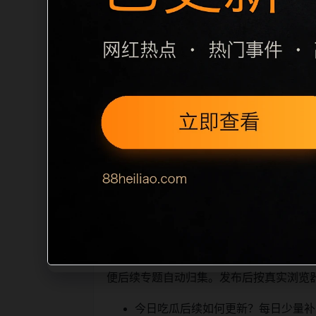
栏目内容归集
之间识别一致主题。后续每日采集时，建议继
相近页面，应通过不同角度补充事件背景
sitemap 入口，保证重要页面点击
读、移动端打开时图片和摘要是否一致。每次新增内
索引擎理解，也能让真实
相关问题与推荐
用户顺着栏目继续浏览。同站连续更新时
便后续专题自动归集。发布后按真实浏览
今日吃瓜后续如何更新？每日少量补