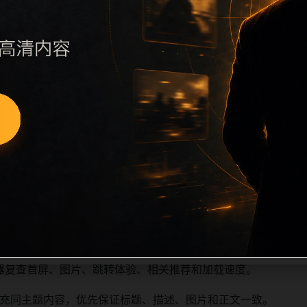
续执行远程图片本地化、坏图默认图兜底、标题去重和 descrip
、访问场景、相关问题或专题入口，降低站群页面之间的重复感
深度尽量控制在三次以内。正文维护时可按用户搜索路径补充三类信
容后同步检查标题、description、canonical、主题图、
避免重复标题和重复首段，优先补充不同关键词、不同栏目词和
器复查首屏、图片、跳转体验、相关推荐和加载速度。
充同主题内容，优先保证标题、描述、图片和正文一致。