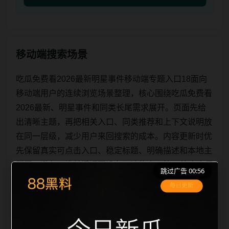
移动端搜索场景
吃瓜免费看2026最新明星事件移动端专题入口18面向
移动端用户的连续浏览场景整理，核心围绕吃瓜免费看
2026最新、明星事件和同类长尾需求展开。页面先给
出清晰主题，再把相关入口、同类推荐和上下文说明放
在同一层级，减少用户来回搜索的成本。内容更新时优
先保留真实可点击入口、稳定标题、明确描述和本地主
题图，避免只堆关键词而没有可读信息。第18篇内容用
跳过广告 00:56
于补齐栏目深度，同时帮助 sitemap、栏目页、首页推
荐形成更自然的内链关系。图片说明统一绑定站点主关
键词、栏目词和文章标题，让搜索引擎能够从标题、正
文、图片 alt、tit