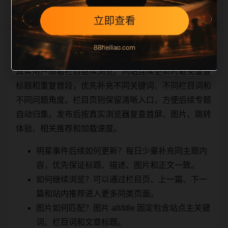
相关问题与推荐
真实用户顺着栏目继续浏览。同站连续更新时避免重复
标题和重复首段，优先补充不同关键词、不同栏目词和
不同问题角度。栏目页则保留清晰入口，方便后续专题
自动归集。发布后按真实浏览器复查首屏、图片、跳转
体验、相关推荐和加载速度。
明星事件后续如何更新？每日少量补充同主题内
容，优先保证标题、描述、图片和正文一致。
如何继续浏览？可以通过栏目页、上一篇、下一
篇和站内推荐进入更多同类页面。
图片如何匹配？图片 alt/title 固定包含站点主关键
词、栏目词和文章标题。