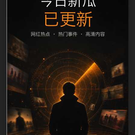
栏目内容归集
le 之间识别一致主题。后续每日采集时，建议继续执行
远程图片本地化、坏图默认图兜底、标题去重和
description 长度过滤。如果同一主题下有多个相近页
面，应通过不同角度补充事件背景、访问场景、相关问
题或专题入口，降低站群页面之间的重复感。页面底部
保留同类推荐、上一篇下一篇和 sitemap 入口，保证重
要页面点击深度尽量控制在三次以内。正文维护时可按
用户搜索路径补充三类信息：入口是否稳定、同栏目还
有哪些可继续阅读、移动端打开时图片和摘要是否一
致。每次新增内容后同步检查标题、description、
canonical、主题图、alt、title和推荐链接，确保页面既
能被搜索引擎理解，也能让