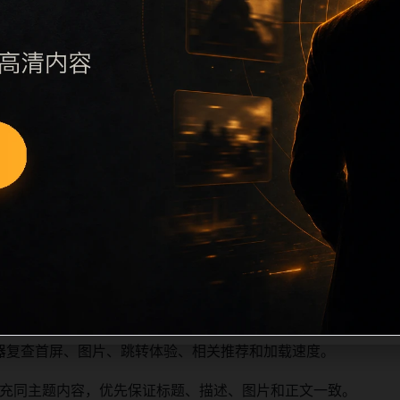
续执行远程图片本地化、坏图默认图兜底、标题去重和 descrip
、访问场景、相关问题或专题入口，降低站群页面之间的重复感
深度尽量控制在三次以内。正文维护时可按用户搜索路径补充三类信
容后同步检查标题、description、canonical、主题图、
避免重复标题和重复首段，优先补充不同关键词、不同栏目词和
器复查首屏、图片、跳转体验、相关推荐和加载速度。
充同主题内容，优先保证标题、描述、图片和正文一致。