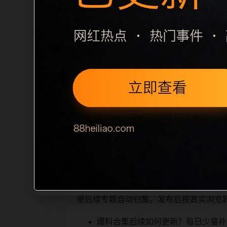
栏目内容归集
之间识别一致主题。后续每日采集时，建议继
相近页面，应通过不同角度补充事件背景
sitemap 入口，保证重要页面点击
读、移动端打开时图片和摘要是否一致。每次新增内
索引擎理解，也能让真实
相关问题与推荐
用户顺着栏目继续浏览。同站连续更新时
便后续专题自动归集。发布后按真实浏览
爆料合集后续如何更新？每日少量补