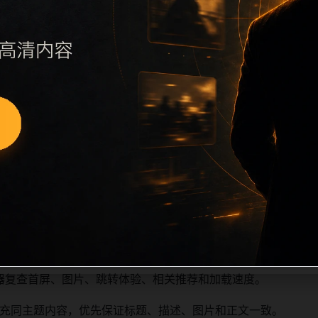
续执行远程图片本地化、坏图默认图兜底、标题去重和 descrip
、访问场景、相关问题或专题入口，降低站群页面之间的重复感
深度尽量控制在三次以内。正文维护时可按用户搜索路径补充三类信
容后同步检查标题、description、canonical、主题图、
避免重复标题和重复首段，优先补充不同关键词、不同栏目词和
器复查首屏、图片、跳转体验、相关推荐和加载速度。
充同主题内容，优先保证标题、描述、图片和正文一致。