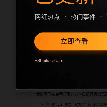
栏目内容归集
之间识别一致主题。后续每日采集时，建议继
相近页面，应通过不同角度补充事件背景
sitemap 入口，保证重要页面点击
读、移动端打开时图片和摘要是否一致。每次新增内
索引擎理解，也能让真实
相关问题与推荐
用户顺着栏目继续浏览。同站连续更新时
便后续专题自动归集。发布后按真实浏览
今日吃瓜后续如何更新？每日少量补