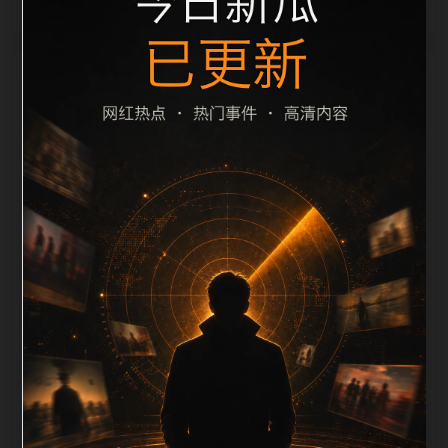
栏目内容归集
le 之间识别一致主题。后续每日采集时，建议继续执行
远程图片本地化、坏图默认图兜底、标题去重和
description 长度过滤。如果同一主题下有多个相近页
面，应通过不同角度补充事件背景、访问场景、相关问
题或专题入口，降低站群页面之间的重复感。页面底部
保留同类推荐、上一篇下一篇和 sitemap 入口，保证重
要页面点击深度尽量控制在三次以内。正文维护时可按
用户搜索路径补充三类信息：入口是否稳定、同栏目还
有哪些可继续阅读、移动端打开时图片和摘要是否一
致。每次新增内容后同步检查标题、description、
canonical、主题图、alt、title和推荐链接，确保页面既
能被搜索引擎理解，也能让