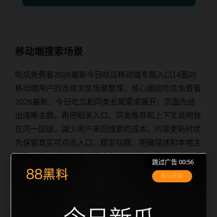
移动端搜索场景
吃瓜免费看2026最新今日吃瓜移动端专题入口14面向
移动端用户的连续浏览场景整理，核心围绕吃瓜免费看
2026最新、今日吃瓜和同类长尾需求展开。页面先给
出清晰主题，再把相关入口、同类推荐和上下文说明放
在同一层级，减少用户来回搜索的成本。内容更新时优
先保留真实可点击入口、稳定标题、明确描述和本地主
题图，避免只堆关键词而没有可读信息。第14篇内容用
跳过广告 00:56
于补齐栏目深度，同时帮助 sitemap、栏目页、首页推
荐形成更自然的内链关系。图片说明统一绑定站点主关
键词、栏目词和文章标题，让搜索引擎能够从标题、正
文、图片 alt、tit