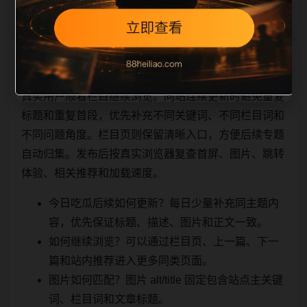
相关问题与推荐
真实用户顺着栏目继续浏览。同站连续更新时避免重复
标题和重复首段，优先补充不同关键词、不同栏目词和
不同问题角度。栏目页则保留清晰入口，方便后续专题
自动归集。发布后按真实浏览器复查首屏、图片、跳转
体验、相关推荐和加载速度。
今日吃瓜后续如何更新？每日少量补充同主题内
容，优先保证标题、描述、图片和正文一致。
如何继续浏览？可以通过栏目页、上一篇、下一
篇和站内推荐进入更多同类页面。
图片如何匹配？图片 alt/title 固定包含站点主关键
词、栏目词和文章标题。