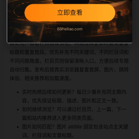
相关问题与推荐
真实用户顺着栏目继续浏览。同站连续更新时避免重复
标题和重复首段，优先补充不同关键词、不同栏目词和
不同问题角度。栏目页则保留清晰入口，方便后续专题
自动归集。发布后按真实浏览器复查首屏、图片、跳转
体验、相关推荐和加载速度。
实时热榜后续如何更新？每日少量补充同主题内
容，优先保证标题、描述、图片和正文一致。
如何继续浏览？可以通过栏目页、上一篇、下一
篇和站内推荐进入更多同类页面。
图片如何匹配？图片 alt/title 固定包含站点主关键
词、栏目词和文章标题。