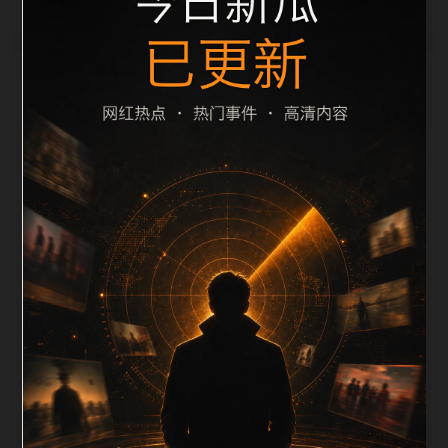
栏目内容归集
le 之间识别一致主题。后续每日采集时，建议继续执行
远程图片本地化、坏图默认图兜底、标题去重和
description 长度过滤。如果同一主题下有多个相近页
面，应通过不同角度补充事件背景、访问场景、相关问
题或专题入口，降低站群页面之间的重复感。页面底部
保留同类推荐、上一篇下一篇和 sitemap 入口，保证重
要页面点击深度尽量控制在三次以内。正文维护时可按
用户搜索路径补充三类信息：入口是否稳定、同栏目还
有哪些可继续阅读、移动端打开时图片和摘要是否一
致。每次新增内容后同步检查标题、description、
canonical、主题图、alt、title和推荐链接，确保页面既
能被搜索引擎理解，也能让