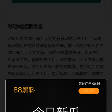
移动端搜索场景
吃瓜免费看2026最新实时热榜移动端专题入口17面向
移动端用户的连续浏览场景整理，核心围绕吃瓜免费看
2026最新、实时热榜和同类长尾需求展开。页面先给
出清晰主题，再把相关入口、同类推荐和上下文说明放
在同一层级，减少用户来回搜索的成本。内容更新时优
先保留真实可点击入口、稳定标题、明确描述和本地主
题图，避免只堆关键词而没有可读信息。第17篇内容用
跳过广告 00:56
于补齐栏目深度，同时帮助 sitemap、栏目页、首页推
荐形成更自然的内链关系。图片说明统一绑定站点主关
键词、栏目词和文章标题，让搜索引擎能够从标题、正
文、图片 alt、tit